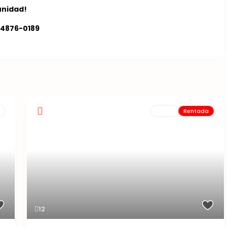
unidad!
) 4876-0189
Renta
Rentada
12