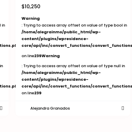
$10,250
Warning
 in
: Trying to access array offset on value of type bool in
/home/alegrainmo/public_html/wp-
content/plugins/wpresidence-
tions.php
core/api/inc/convert_functions/convert_function
on line
239
Warning
in
: Trying to access array offset on value of type null in
/home/alegrainmo/public_html/wp-
content/plugins/wpresidence-
tions.php
core/api/inc/convert_functions/convert_function
on line
239
Alejandra Granados