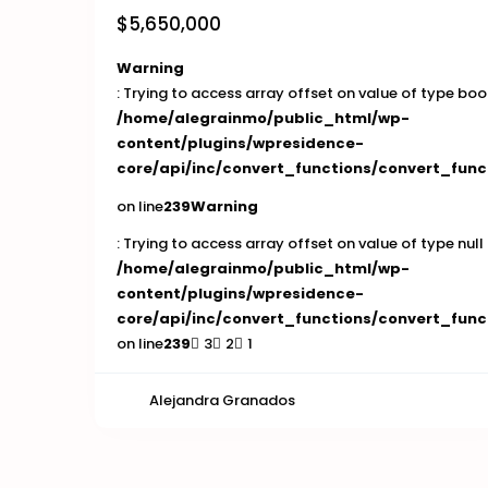
$5,650,000
Warning
: Trying to access array offset on value of type bool
/home/alegrainmo/public_html/wp-
content/plugins/wpresidence-
core/api/inc/convert_functions/convert_func
on line
239
Warning
: Trying to access array offset on value of type null 
/home/alegrainmo/public_html/wp-
content/plugins/wpresidence-
core/api/inc/convert_functions/convert_func
on line
239
3
2
1
Alejandra Granados