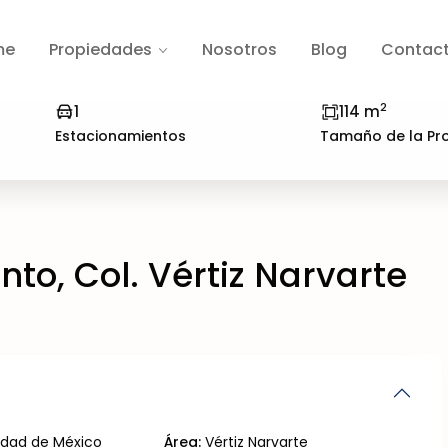
me
Propiedades
Nosotros
Blog
Contac
2
1
114 m
Estacionamientos
Tamaño de la Pr
o, Col. Vértiz Narvarte
udad de México
Área:
Vértiz Narvarte