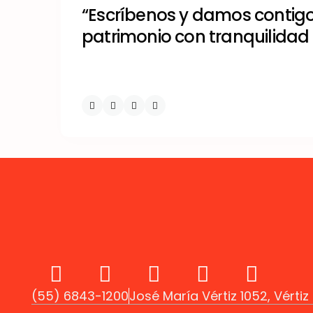
“Escríbenos y damos contigo 
patrimonio con tranquilidad 
(55) 6843-1200
José María Vértiz 1052, Vérti