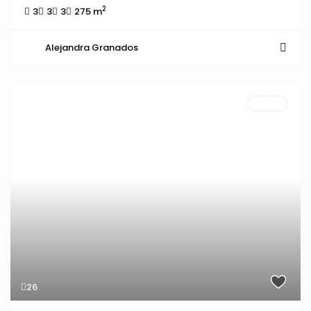
2
3
3
3
275 m
Alejandra Granados
Venta
26