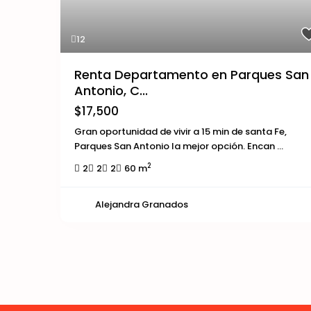
12
Renta Departamento en Parques San
Antonio, C...
$17,500
Gran oportunidad de vivir a 15 min de santa Fe,
Parques San Antonio la mejor opción. Encan
...
2
2
2
2
60 m
Alejandra Granados