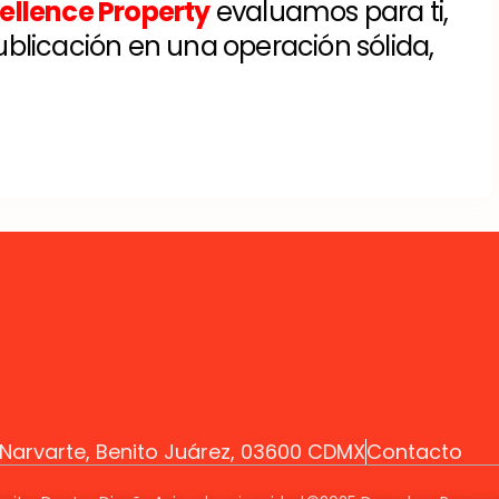
ellence Property
evaluamos para ti,
blicación en una operación sólida,
z Narvarte, Benito Juárez, 03600 CDMX
Contacto