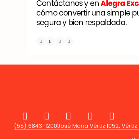
Contáctanos y en
Alegra Exc
cómo convertir una simple pu
segura y bien respaldada.
(55) 6843-1200
José María Vértiz 1052, Vérti